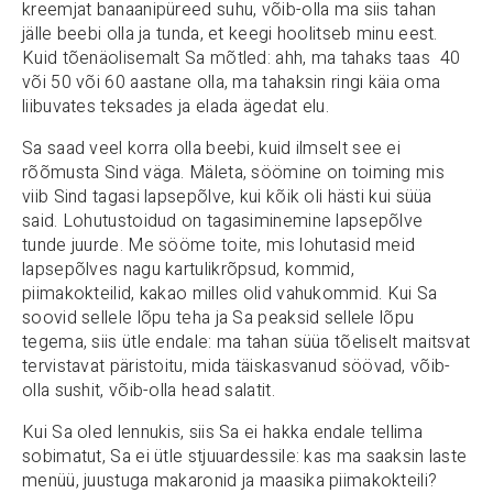
kreemjat banaanipüreed suhu, võib-olla ma siis tahan
jälle beebi olla ja tunda, et keegi hoolitseb minu eest.
Kuid tõenäolisemalt Sa mõtled: ahh, ma tahaks taas 40
või 50 või 60 aastane olla, ma tahaksin ringi käia oma
liibuvates teksades ja elada ägedat elu.
Sa saad veel korra olla beebi, kuid ilmselt see ei
rõõmusta Sind väga. Mäleta, söömine on toiming mis
viib Sind tagasi lapsepõlve, kui kõik oli hästi kui süüa
said. Lohutustoidud on tagasiminemine lapsepõlve
tunde juurde. Me sööme toite, mis lohutasid meid
lapsepõlves nagu kartulikrõpsud, kommid,
piimakokteilid, kakao milles olid vahukommid. Kui Sa
soovid sellele lõpu teha ja Sa peaksid sellele lõpu
tegema, siis ütle endale: ma tahan süüa tõeliselt maitsvat
tervistavat päristoitu, mida täiskasvanud söövad, võib-
olla sushit, võib-olla head salatit.
Kui Sa oled lennukis, siis Sa ei hakka endale tellima
sobimatut, Sa ei ütle stjuuardessile: kas ma saaksin laste
menüü, juustuga makaronid ja maasika piimakokteili?