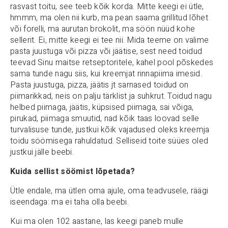
rasvast toitu, see teeb kõik korda. Mitte keegi ei ütle,
hmmm, ma olen nii kurb, ma pean saama grillitud lõhet
või forelli, ma aurutan brokolit, ma söön nüüd kohe
sellerit. Ei, mitte keegi ei tee nii. Mida teeme on valime
pasta juustuga või pizza või jäätise, sest need toidud
teevad Sinu maitse retseptoritele, kahel pool põskedes
sama tunde nagu siis, kui kreemjat rinnapiima imesid.
Pasta juustuga, pizza, jäätis jt sarnased toidud on
piimarikkad, neis on palju tärklist ja suhkrut. Toidud nagu
helbed piimaga, jäätis, küpsised piimaga, sai võiga,
pirukad, piimaga smuutid, nad kõik taas loovad selle
turvalisuse tunde, justkui kõik vajadused oleks kreemja
toidu söömisega rahuldatud. Selliseid toite süües oled
justkui jälle beebi.
Kuida sellist söömist lõpetada?
Ütle endale, ma ütlen oma ajule, oma teadvusele, räägi
iseendaga: ma ei taha olla beebi.
Kui ma olen 102 aastane, las keegi paneb mulle