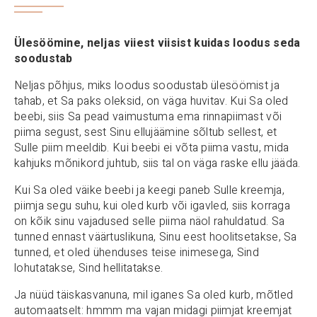
Ülesöömine, neljas viiest viisist kuidas loodus seda
soodustab
Neljas põhjus, miks loodus soodustab ülesöömist ja
tahab, et Sa paks oleksid, on väga huvitav. Kui Sa oled
beebi, siis Sa pead vaimustuma ema rinnapiimast või
piima segust, sest Sinu ellujäämine sõltub sellest, et
Sulle piim meeldib. Kui beebi ei võta piima vastu, mida
kahjuks mõnikord juhtub, siis tal on väga raske ellu jääda.
Kui Sa oled väike beebi ja keegi paneb Sulle kreemja,
piimja segu suhu, kui oled kurb või igavled, siis korraga
on kõik sinu vajadused selle piima näol rahuldatud. Sa
tunned ennast väärtuslikuna, Sinu eest hoolitsetakse, Sa
tunned, et oled ühenduses teise inimesega, Sind
lohutatakse, Sind hellitatakse.
Ja nüüd täiskasvanuna, mil iganes Sa oled kurb, mõtled
automaatselt: hmmm ma vajan midagi piimjat kreemjat