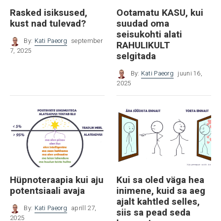
Rasked isiksused,
Ootamatu KASU, kui
kust nad tulevad?
suudad oma
seisukohti alati
By:
Kati Paeorg
september
RAHULIKULT
7, 2025
selgitada
By:
Kati Paeorg
juuni 16,
2025
Hüpnoteraapia kui aju
Kui sa oled väga hea
potentsiaali avaja
inimene, kuid sa aeg
ajalt kahtled selles,
By:
Kati Paeorg
aprill 27,
siis sa pead seda
2025