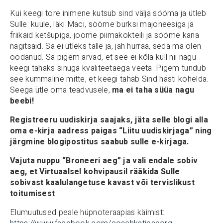
Kui keegi tore inimene kutsub sind välja sööma ja ütleb
Sulle: kuule, läki Maci, sööme burksi majoneesiga ja
friikaid ketšupiga, joome piimakokteili ja sööme kana
nagitsaid. Sa ei ütleks talle ja, jah hurraa, seda ma olen
oodanud. Sa pigem arvad, et see ei kõla küll nii nagu
keegi tahaks sinuga kvaliteetaega veeta. Pigem tundub
see kummaline mitte, et keegi tahab Sind hästi kohelda.
Seega ütle oma teadvusele,
ma ei taha süüa nagu
beebi!
Registreeru uudiskirja saajaks, jäta selle blogi alla
oma e-kirja aadress paigas “Liitu uudiskirjaga” ning
järgmine blogipostitus saabub sulle e-kirjaga.
Vajuta nuppu “Broneeri aeg” ja vali endale sobiv
aeg, et Virtuaalsel kohvipausil rääkida Sulle
sobivast kaalulangetuse kavast või tervislikust
toitumisest
Elumuutused peale hüpnoteraapias käimist: